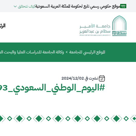
جاوز إلى المحتوى الرئيسي
موقع حكومي رسمي تابع لحكومة المملكة العربية السعودية
كيف تتحقق
ion
الرئ
مسار التنقل
الموقع الرئيسي للجامعة
وكالة الجامعة للدراسات العليا والبحث ال
نشرت في
2024/12/02
#اليوم_الوطني_السعودي_93