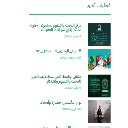
فعاليات أخري
مركز البحث والتطوير يستعرض حلوله
الصورة
الابتكاريَّة في مجالات التقنيات…
4 فبراير 2024
#اليوم_الوطني_السعودي_93
الصورة
25 سبتمبر 2023
ملتقى جامعة الأمير سطام عبدالعزيز
الصورة
للبـحث والتـطوير والابـتكار
9 مايو 2023
يوم التأسيس حضارة وأمجاد
الصورة
20 فبراير 2023