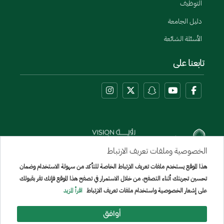
التوظيف
دليل الجامعة
الأسئلة الشائعة
تابعنا على
الخصوصية وملفات تعريف الارتباط
هذا الموقع يستخدم ملفات تعريف الارتباط الخاصة للتأكد من سهولة الاستخدام وضمان
Menu Copyright
تحسين تجربتك أثناء التصفح، من خلال الاستمرار في تصفح هذا الموقع فإنك تقر بقبولك
خريطة الموقع
على إشعار الخصوصية واستخدام ملفات تعريف الارتباط
اقرأ المزيد
جميع الحقوق محفوظة لجامعة الإمير سطام بن عبد العزيز © 2026
تم تطويره وصيانته بواسطة [الإدارة العامة لتقنيه المعلومات]
أوافق
تاريخ آخر تعديل:
17/07/2025