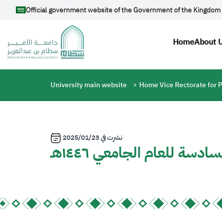
Skip to main content
Official government website of the Government of the Kingdom 
Main n
Home
About 
Breadcrumb
University main website
Home Vice Rectorate for P
2025/01/23
نشرت في
سة للعام الجامعي ١٤٤٦هـ