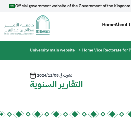
Skip to main content
Official government website of the Government of the Kingdom 
Main n
Home
About 
Breadcrumb
University main website
Home Vice Rectorate for P
2024/12/05
نشرت في
التقارير السنوية